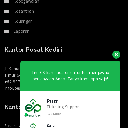
Kepegawaian
Kesantrian
Keuangan
Laporan
Kantor Pusat Kediri
Jl. Kahuripan 47, Doko, Kec. Ngasem, Kabupaten Kediri, Jawa
Tim CS kami ada di sini untuk menjawab
Timur 64182
pertanyaan Anda. Tanya kami apa saja!
+62 857-0130-3000
InfoEpesantren@gmail.com
Putri
Kantor Marketing Jakarta
Ticketing Support
Available
Ara
Sovereign Plaza, Jl. TB Simatupang No.36 1, RT.1/RW.2,