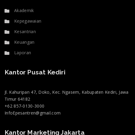
Akademik
Kepegawaian
Kesantrian
Keuangan
Laporan
Kantor Pusat Kediri
Jl. Kahuripan 47, Doko, Kec. Ngasem, Kabupaten Kediri, Jawa
Tim CS kami ada di sini untuk menjawab
Timur 64182
pertanyaan Anda. Tanya kami apa saja!
+62 857-0130-3000
InfoEpesantren@gmail.com
Putri
Kantor Marketing Jakarta
Ticketing Support