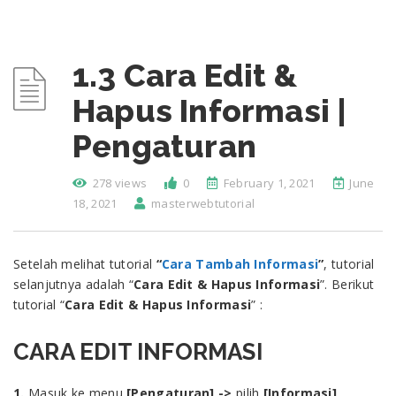
1.3 Cara Edit &
Hapus Informasi |
Pengaturan
278 views
0
February 1, 2021
June
18, 2021
masterwebtutorial
Setelah melihat tutorial
“
Cara Tambah Informasi
”
, tutorial
selanjutnya adalah “
Cara Edit & Hapus Informasi
”. Berikut
tutorial “
Cara Edit & Hapus Informasi
” :
CARA EDIT INFORMASI
1.
Masuk ke menu
[Pengaturan] ->
pilih
[Informasi]