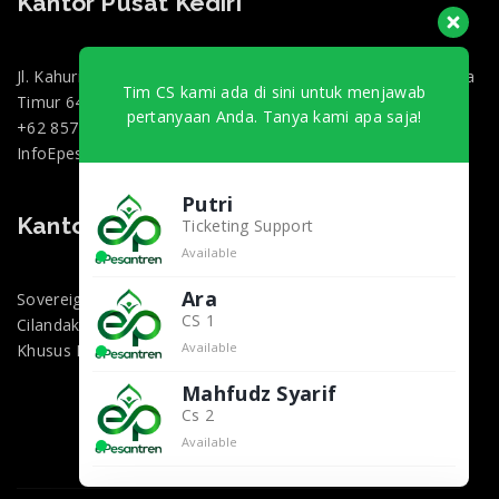
Kantor Pusat Kediri
Jl. Kahuripan 47, Doko, Kec. Ngasem, Kabupaten Kediri, Jawa
Tim CS kami ada di sini untuk menjawab
Timur 64182
pertanyaan Anda. Tanya kami apa saja!
+62 857-0130-3000
InfoEpesantren@gmail.com
Putri
Kantor Marketing Jakarta
Ticketing Support
Available
Ara
Sovereign Plaza, Jl. TB Simatupang No.36 1, RT.1/RW.2,
CS 1
Cilandak Bar., Kec. Cilandak, Kota Jakarta Selatan, Daerah
Available
Khusus Ibukota Jakarta 12430
Mahfudz Syarif
Cs 2
Available