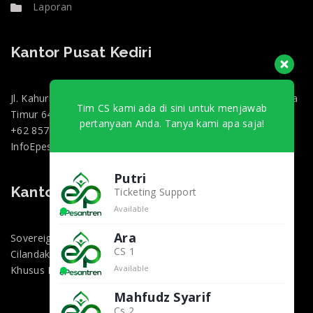
Laporan
Kantor Pusat Kediri
Jl. Kahuripan 47, Doko, Kec. Ngasem, Kabupaten Kediri, Jawa
Tim CS kami ada di sini untuk menjawab
Timur 64182
pertanyaan Anda. Tanya kami apa saja!
+62 857-0130-3000
InfoEpesantren@gmail.com
Putri
Kantor Marketing Jakarta
Ticketing Support
Available
Ara
Sovereign Plaza, Jl. TB Simatupang No.36 1, RT.1/RW.2,
CS 1
Cilandak Bar., Kec. Cilandak, Kota Jakarta Selatan, Daerah
Available
Khusus Ibukota Jakarta 12430
Mahfudz Syarif
Cs 2