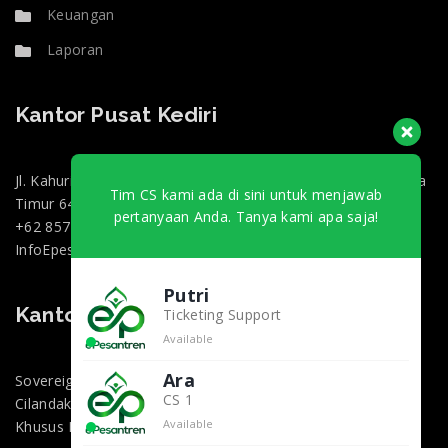
Keuangan
Laporan
Kantor Pusat Kediri
Jl. Kahuripan 47, Doko, Kec. Ngasem, Kabupaten Kediri, Jawa
Tim CS kami ada di sini untuk menjawab
Timur 64182
pertanyaan Anda. Tanya kami apa saja!
+62 857-0130-3000
InfoEpesantren@gmail.com
Putri
Kantor Marketing Jakarta
Ticketing Support
Available
Ara
Sovereign Plaza, Jl. TB Simatupang No.36 1, RT.1/RW.2,
CS 1
Cilandak Bar., Kec. Cilandak, Kota Jakarta Selatan, Daerah
Available
Khusus Ibukota Jakarta 12430