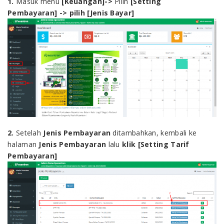
1.
Masuk menu
[
Keuangan]
->
Pilih
[
Setting
Pembayaran]
->
pilih [Jenis Bayar]
2.
Setelah
Jenis Pembayaran
ditambahkan, kembali ke
halaman
Jenis Pembayaran
lalu
klik [Setting Tarif
Pembayaran]