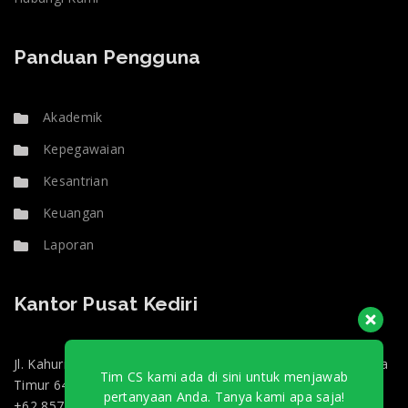
Panduan Pengguna
Akademik
Kepegawaian
Kesantrian
Keuangan
Laporan
Kantor Pusat Kediri
Jl. Kahuripan 47, Doko, Kec. Ngasem, Kabupaten Kediri, Jawa
Tim CS kami ada di sini untuk menjawab
Timur 64182
pertanyaan Anda. Tanya kami apa saja!
+62 857-0130-3000