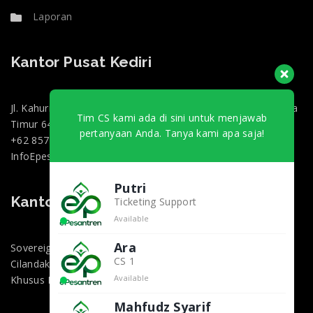
Laporan
Kantor Pusat Kediri
Jl. Kahuripan 47, Doko, Kec. Ngasem, Kabupaten Kediri, Jawa
Tim CS kami ada di sini untuk menjawab
Timur 64182
pertanyaan Anda. Tanya kami apa saja!
+62 857-0130-3000
InfoEpesantren@gmail.com
Putri
Kantor Marketing Jakarta
Ticketing Support
Available
Ara
Sovereign Plaza, Jl. TB Simatupang No.36 1, RT.1/RW.2,
CS 1
Cilandak Bar., Kec. Cilandak, Kota Jakarta Selatan, Daerah
Available
Khusus Ibukota Jakarta 12430
Mahfudz Syarif