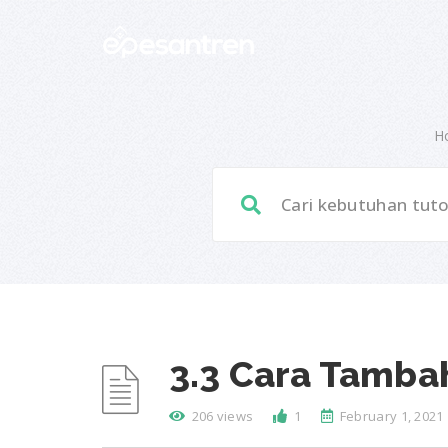
H
3.3 Cara Tamba
206 views
1
February 1, 2021