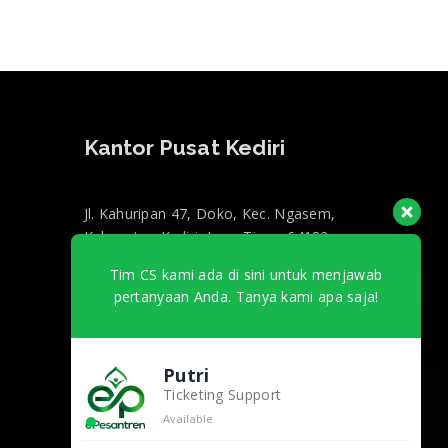
Kantor Pusat Kediri
Jl. Kahuripan 47, Doko, Kec. Ngasem,
Kabupaten Kediri, Jawa Timur 64182
+62 857-0130-3000
Tim CS kami ada di sini untuk menjawab
InfoEpesantren@gmail.com
pertanyaan Anda. Tanya kami apa saja!
Kantor Marketing
Jakarta
Putri
Ticketing Support
Available
Sovereign Plaza, Jl. TB Simatupang