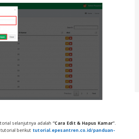
utorial selanjutnya adalah
“Cara Edit & Hapus Kamar”
.
 tutorial berikut
tutorial.epesantren.co.id/panduan-