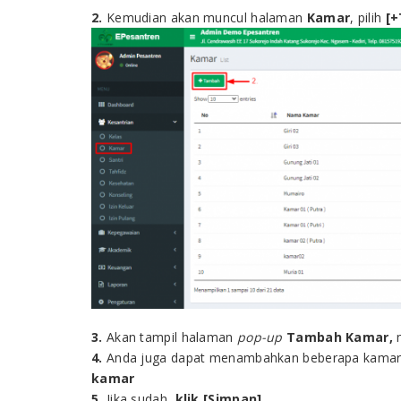
2.
Kemudian akan muncul halaman
Kamar
, pilih
[
3.
Akan tampil halaman
pop-up
Tambah Kamar,
4.
Anda juga dapat menambahkan beberapa kamar s
kamar
5.
Jika sudah,
klik [Simpan]