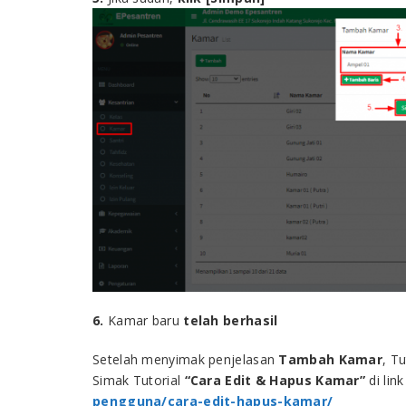
6.
Kamar baru
telah berhasil
Setelah menyimak penjelasan
Tambah Kamar
, T
Simak Tutorial
“Cara Edit & Hapus Kamar”
di link
pengguna/cara-edit-hapus-kamar/