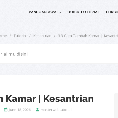
PANDUAN AWAL
QUICK TUTORIAL
FORU
ome
/
Tutorial
/
Kesantrian
/
3.3 Cara Tambah Kamar | Kesantr
h Kamar | Kesantrian
June 18, 2026
masterwebtutorial