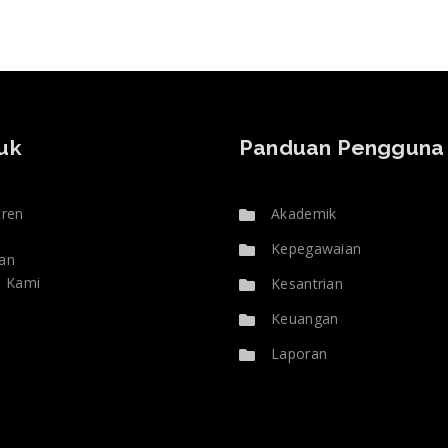
uk
Panduan Pengguna
tren
Akademik
Kepegawaian
an
i Kami
Kesantrian
Keuangan
Laporan