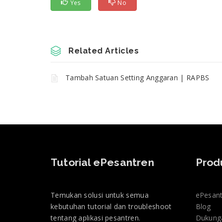
Yes
No
Related Articles
Tambah Satuan Setting Anggaran | RAPBS
Tutorial ePesantren
Prod
Temukan solusi untuk semua
ePesan
kebutuhan tutorial dan troubleshoot
Blog
tentang aplikasi pesantren.
Dukung