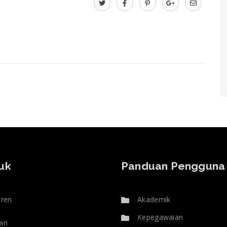
uk
Panduan Pengguna
tren
Akademik
Kepegawaian
an