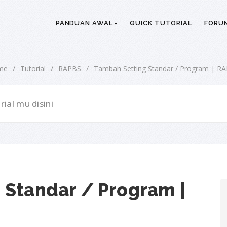
PANDUAN AWAL
QUICK TUTORIAL
FORU
me
/
Tutorial
/
RAPBS
/
Tambah Setting Standar / Program | R
 Standar / Program |