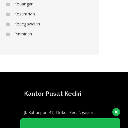
Keuangan
Kesantrian
Kepegawaian
Pimpinan
Kantor Pusat Kediri
Jl. Kahuripan 47, Doko, Kec. Ngasem,
Kabupaten Kediri, Jawa Timur 64182
+62 857-0130-3000