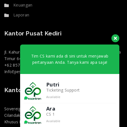
Keuangan
Laporan
Kantor Pusat Kediri
Jl. Kahuripan 47, Doko, Kec. Ngasem, Kabupaten Kediri, Jawa
Tim CS kami ada di sini untuk menjawab
Timur 64182
pertanyaan Anda. Tanya kami apa saja!
+62 857-0130-3000
InfoEpesantren@gmail.com
Putri
Kantor Marketing Jakarta
Ticketing Support
Available
Ara
Sovereign Plaza, Jl. TB Simatupang No.36 1, RT.1/RW.2,
CS 1
Cilandak Bar., Kec. Cilandak, Kota Jakarta Selatan, Daerah
Available
Khusus Ibukota Jakarta 12430