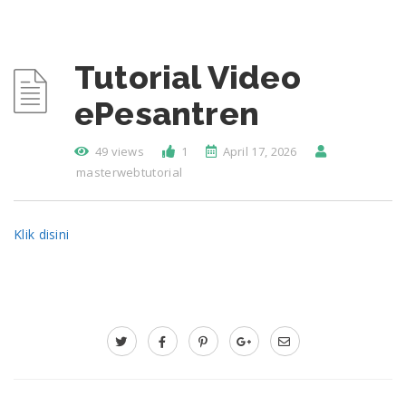
Tutorial Video
ePesantren
49 views
1
April 17, 2026
masterwebtutorial
Klik disini