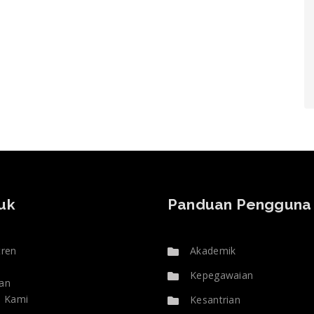
uk
Panduan Pengguna
tren
Akademik
Kepegawaian
an
i Kami
Kesantrian