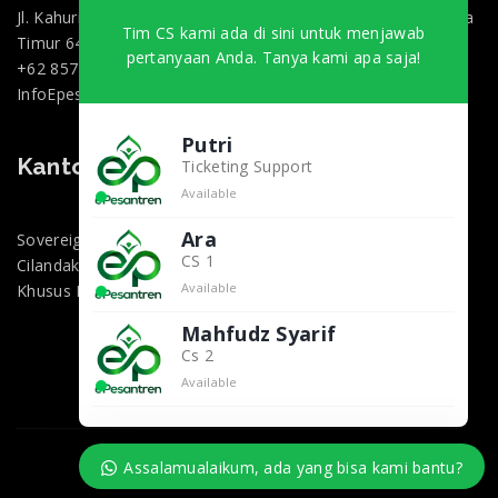
Jl. Kahuripan 47, Doko, Kec. Ngasem, Kabupaten Kediri, Jawa
Tim CS kami ada di sini untuk menjawab
Timur 64182
pertanyaan Anda. Tanya kami apa saja!
+62 857-0130-3000
InfoEpesantren@gmail.com
Putri
Kantor Marketing Jakarta
Ticketing Support
Available
Ara
Sovereign Plaza, Jl. TB Simatupang No.36 1, RT.1/RW.2,
CS 1
Cilandak Bar., Kec. Cilandak, Kota Jakarta Selatan, Daerah
Available
Khusus Ibukota Jakarta 12430
Mahfudz Syarif
Cs 2
Available
© 2025
epesantren.co.id
. All Rights Reserved.
Assalamualaikum, ada yang bisa kami bantu?