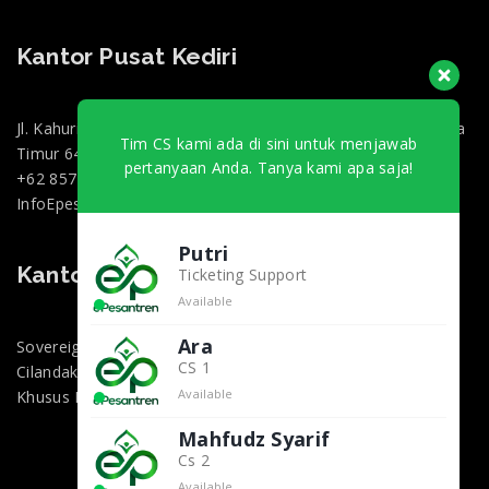
Kantor Pusat Kediri
Jl. Kahuripan 47, Doko, Kec. Ngasem, Kabupaten Kediri, Jawa
Tim CS kami ada di sini untuk menjawab
Timur 64182
pertanyaan Anda. Tanya kami apa saja!
+62 857-0130-3000
InfoEpesantren@gmail.com
Putri
Kantor Marketing Jakarta
Ticketing Support
Available
Ara
Sovereign Plaza, Jl. TB Simatupang No.36 1, RT.1/RW.2,
CS 1
Cilandak Bar., Kec. Cilandak, Kota Jakarta Selatan, Daerah
Available
Khusus Ibukota Jakarta 12430
Mahfudz Syarif
Cs 2
Available