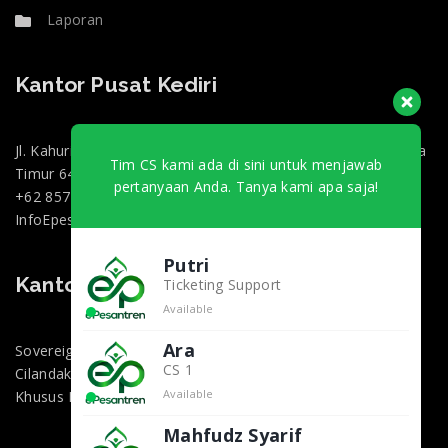
Laporan
Kantor Pusat Kediri
Jl. Kahuripan 47, Doko, Kec. Ngasem, Kabupaten Kediri, Jawa
Tim CS kami ada di sini untuk menjawab
Timur 64182
pertanyaan Anda. Tanya kami apa saja!
+62 857-0130-3000
InfoEpesantren@gmail.com
Putri
Kantor Marketing Jakarta
Ticketing Support
Available
Ara
Sovereign Plaza, Jl. TB Simatupang No.36 1, RT.1/RW.2,
CS 1
Cilandak Bar., Kec. Cilandak, Kota Jakarta Selatan, Daerah
Available
Khusus Ibukota Jakarta 12430
Mahfudz Syarif