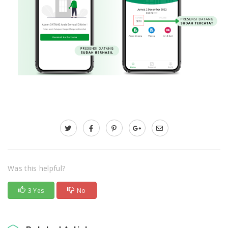
Was this helpful?
3 Yes
No